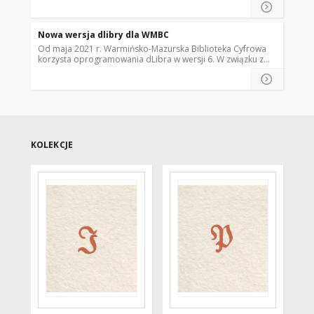
nowościach, ciekawostki o procesie digitalizacji oraz co
słychać w klastrze WMBC.
Nowa wersja dlibry dla WMBC
Od maja 2021 r. Warmińsko-Mazurska Biblioteka Cyfrowa
korzysta oprogramowania dLibra w wersji 6. W związku z
tym prezentujemy rozszerzony układ kolekcji.
KOLEKCJE