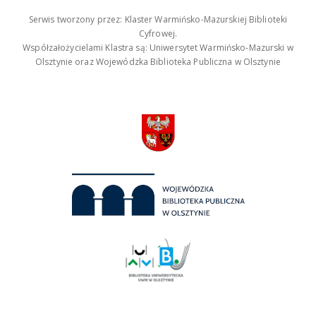
Serwis tworzony przez: Klaster Warmińsko-Mazurskiej Biblioteki
Cyfrowej.
Współzałożycielami Klastra są: Uniwersytet Warmińsko-Mazurski w
Olsztynie oraz Wojewódzka Biblioteka Publiczna w Olsztynie