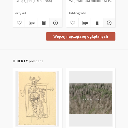
Obłąk, Jan (1913-1988)
Wojewódzka Biblioteka Publiczna im.
współczesnych : (w
stulecie objawień)
1877-1977
201
artykuł
bibliografia
cz
Więcej najczęściej oglądanych
OBIEKTY
polecane