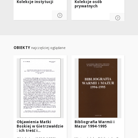
Kolekcje instytucji
Kolekcje osób
Ko
prywatnych
OBIEKTY
najczęściej oglądane
Objawienia Matki
Bibliografia Warmii i
Pol
Boskiej w Gietrzwałdzie
Mazur 1994-1995
Na
: ich treść i
(1/
autentyczność w opinii