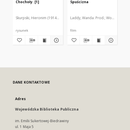
Chochoły. [1]
Spuścizna
Th
Skurpski, Hieronim (1914-2006)
Laddy, Wanda. Prod.
Wojnach, Andrz
Lad
rysunek
film
fil
DANE KONTAKTOWE
Adres
Wojewódzka Biblioteka Publiczna
im. Emilii Sukertowej-Biedrawiny
ul. 1 Maja 5