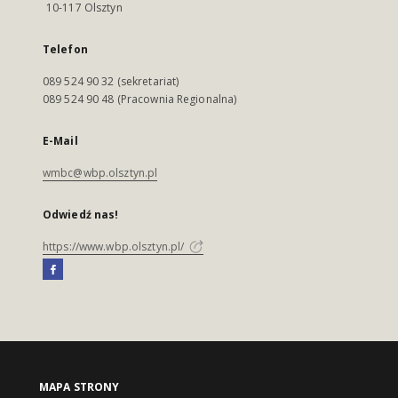
10-117 Olsztyn
Telefon
089 524 90 32 (sekretariat)
089 524 90 48 (Pracownia Regionalna)
E-Mail
wmbc@wbp.olsztyn.pl
Odwiedź nas!
https://www.wbp.olsztyn.pl/
MAPA STRONY