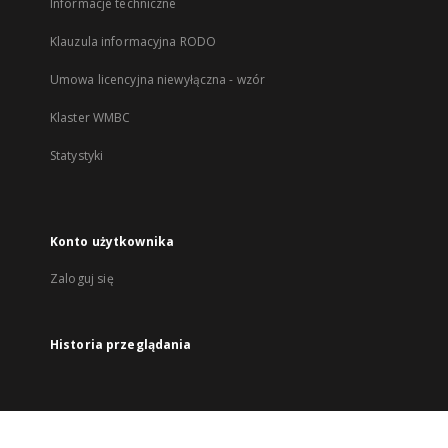
Informacje techniczne
Klauzula informacyjna RODO
Umowa licencyjna niewyłączna - wzór
Klaster WMBC
Statystyki
Konto użytkownika
Zaloguj się
Historia przeglądania