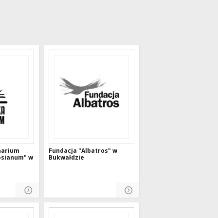
narium
Fundacja "Albatros" w
sianum" w
Bukwałdzie