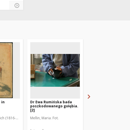
 in
Dr Ewa Rumińska bada
Dr Ewa Rumińska bad
poszkodowanego gołębia.
poszkodowanego goł
[2]
[1]
ich (1816-1872)
Mellin, Maria. Fot.
Mellin, Maria. Fot.