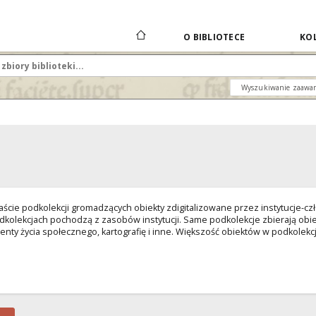
O BIBLIOTECE
KOL
Wyszukiwanie zaawa
naście podkolekcji gromadzących obiekty zdigitalizowane przez instytucje-c
dkolekcjach pochodzą z zasobów instytucji. Same podkolekcje zbierają obi
umenty życia społecznego, kartografię i inne. Większość obiektów w podkolekc