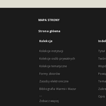
MAPA STRONY
Strona główna
Kolekcje
Inde
Kolekcje instytucji
Tytuł
Kolekcje osób prywatnych
Twór
Kolekcje tematyczne
Wspó
Formy zbiorów
Powią
Zasoby elektroniczne
Tema
Bibliografia Warmii i Mazur
Zakr
...
Opis
Zobacz więcej