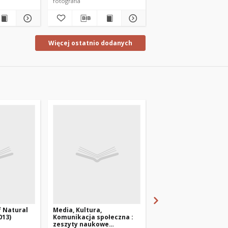
fotografia
fotografia
Więcej ostatnio dodanych
f Natural
Media, Kultura,
Wysiedlenia Polaków 
013)
Komunikacja społeczna :
Niemców : z perspek
zeszyty naukowe
półwiecza