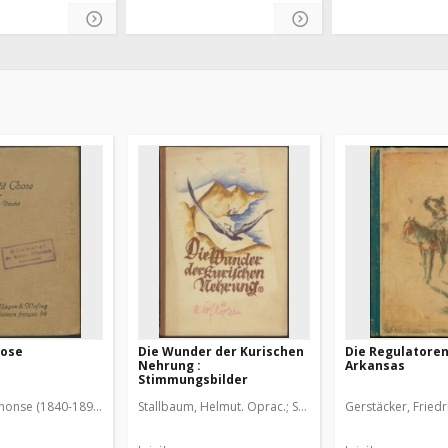
hose
Die Wunder der Kurischen
Die Regulatoren
Nehrung :
Arkansas
Stimmungsbilder
honse (1840-1897)
Haastert, H. Fr. Oprac.
Stallbaum, Helmut. Oprac.
Stallbaum, Otto. Oprac.
Gerstäcker, Friedr