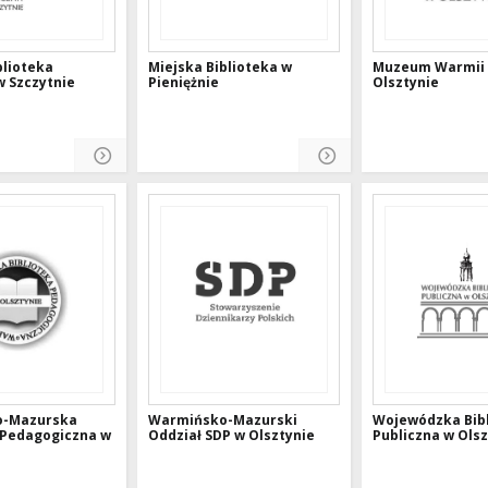
blioteka
Miejska Biblioteka w
Muzeum Warmii 
w Szczytnie
Pieniężnie
Olsztynie
o-Mazurska
Warmińsko-Mazurski
Wojewódzka Bib
 Pedagogiczna w
Oddział SDP w Olsztynie
Publiczna w Olsz