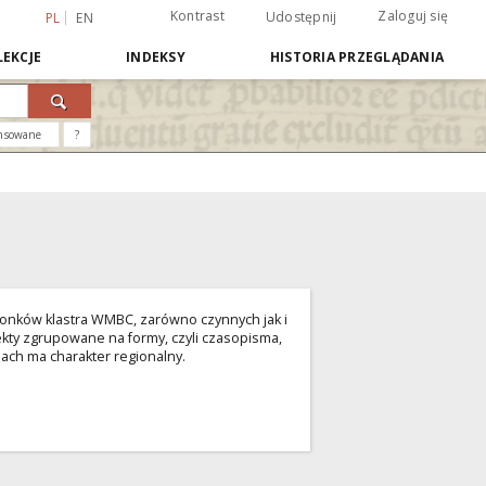
Kontrast
Zaloguj się
Udostępnij
PL
EN
EKCJE
INDEKSY
HISTORIA PRZEGLĄDANIA
nsowane
?
złonków klastra WMBC, zarówno czynnych jak i
ekty zgrupowane na formy, czyli czasopisma,
jach ma charakter regionalny.