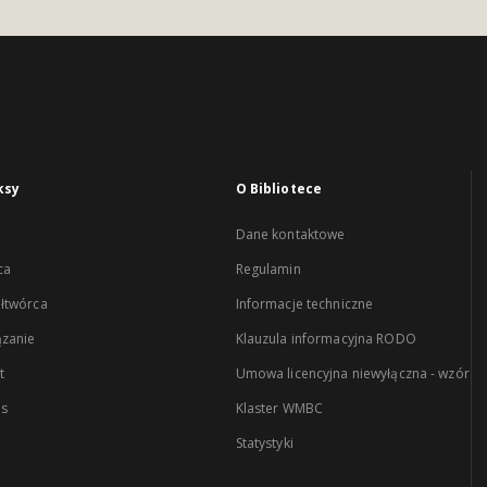
ksy
O Bibliotece
Dane kontaktowe
ca
Regulamin
łtwórca
Informacje techniczne
zanie
Klauzula informacyjna RODO
t
Umowa licencyjna niewyłączna - wzór
es
Klaster WMBC
Statystyki