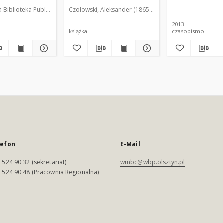
Biblioteka Publiczna im. Emilii Sukertowej-Biedrawiny w Olsztynie
Czołowski, Aleksander (1865-1944)
Wasilewska,
2013
książka
czasopismo
lefon
E-Mail
 524 90 32 (sekretariat)
wmbc@wbp.olsztyn.pl
 524 90 48 (Pracownia Regionalna)