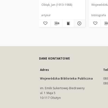
współczesnych : (w
Obłąk, Jan (1913-1988)
Wojewódzka 
stulecie objawień) 1877-
1977
artykuł
bibliografia
DANE KONTAKTOWE
Adres
Te
Wojewódzka Biblioteka Publiczna
089
089
im. Emilii Sukertowej-Biedrawiny
ul. 1 Maja 5
10-117 Olsztyn