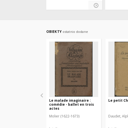
OBIEKTY
ostatnio dodane
Le malade imaginaire :
Le petit C
comédie - ballet en trois
actes
Molier (1622-1673)
Daudet, Alp