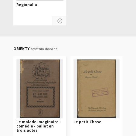
Regionalia
OBIEKTY
ostatnio dodane
Le malade imaginaire :
Le petit Chose
Di
comédie - ballet en
Ku
trois actes
St