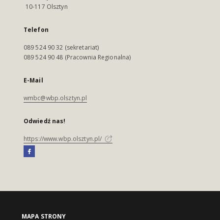
10-117 Olsztyn
Telefon
089 524 90 32 (sekretariat)
089 524 90 48 (Pracownia Regionalna)
E-Mail
wmbc@wbp.olsztyn.pl
Odwiedź nas!
https://www.wbp.olsztyn.pl/
MAPA STRONY