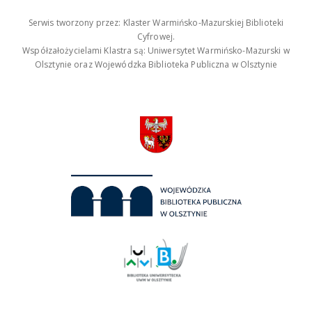
Serwis tworzony przez: Klaster Warmińsko-Mazurskiej Biblioteki
Cyfrowej.
Współzałożycielami Klastra są: Uniwersytet Warmińsko-Mazurski w
Olsztynie oraz Wojewódzka Biblioteka Publiczna w Olsztynie