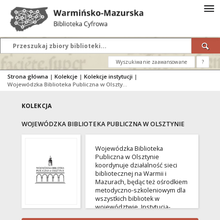
Wyszukiwanie zaawansowane
?
Strona główna
|
Kolekcje
|
Kolekcje instytucji
|
Wojewódzka Biblioteka Publiczna w Olsztynie
KOLEKCJA
WOJEWÓDZKA BIBLIOTEKA PUBLICZNA W OLSZTYNIE
Wojewódzka Biblioteka
Publiczna w Olsztynie
koordynuje działalność sieci
bibliotecznej na Warmii i
Mazurach, będąc też ośrodkiem
metodyczno-szkoleniowym dla
wszystkich bibliotek w
województwie. Instytucja-
współzałożyciel klastra WMBC.