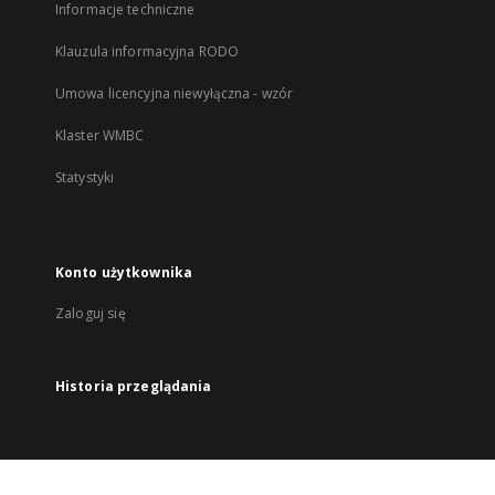
Informacje techniczne
Klauzula informacyjna RODO
Umowa licencyjna niewyłączna - wzór
Klaster WMBC
Statystyki
Konto użytkownika
Zaloguj się
Historia przeglądania