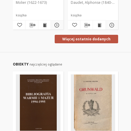
Molier (1622-1673)
Daudet, Alphonse (1840-1897)
Haast
Sta
książka
książka
ksi
Więcej ostatnio dodanych
OBIEKTY
najczęściej oglądane