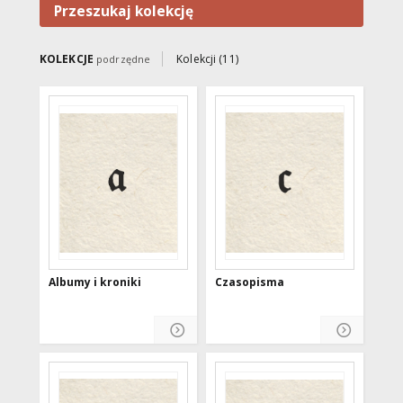
Miejsce spotkań autorskich,
Przeszukaj kolekcję
sesji szkoleniowych i
konferencji oraz – dzięki Galerii
„Stary Ratusz” – wystaw
KOLEKCJE
Kolekcji (11)
podrzędne
twórczości artystów z Polski i
zagranicy. Oficjalne otwarcie
instytucji miało miejsce 3 maja
1951 roku. Kolekcje WBP
zawierają książki (w tym stare
druki), czasopisma, dokumenty
życia społecznego (m.in.
pocztówki, plakaty, kroniki) oraz
zbiory specjalne (np. dzieła
sztuki i dokumenty
elektroniczne). Ważną część
zasobu stanowi „Bibliografia
Warmii i Mazur” za lata 1945-
1998. Większość zasobu ma
Albumy i kroniki
charakter regionalny.
Czasopisma