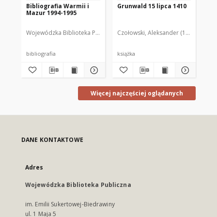
Bibliografia Warmii i
Grunwald 15 lipca 1410
Bib
Mazur 1994-1995
Ma
Wojewódzka Biblioteka Publiczna im. Emilii Sukertowej-Biedrawiny w 
Czołowski, Aleksander (1865-1944)
Woj
bibliografia
książka
bib
Więcej najczęściej oglądanych
DANE KONTAKTOWE
Adres
Wojewódzka Biblioteka Publiczna
im. Emilii Sukertowej-Biedrawiny
ul. 1 Maja 5