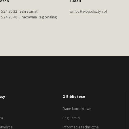
lefon
E-Mail
 524 90 32 (sekretariat)
wmbc@wbp.olsztyn.pl
 524 90 48 (Pracownia Regionalna)
ksy
O Bibliotece
Dane kontaktowe
ca
Regulamin
łtwórca
Informacje techniczne