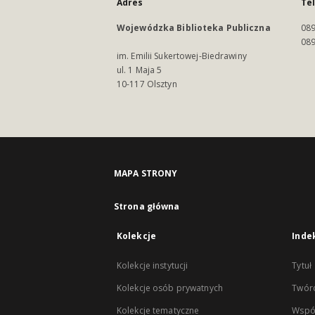
Adres
Te
Wojewódzka Biblioteka Publiczna
089
089
im. Emilii Sukertowej-Biedrawiny
ul. 1 Maja 5
10-117 Olsztyn
MAPA STRONY
Strona główna
Kolekcje
Inde
Kolekcje instytucji
Tytuł
Kolekcje osób prywatnych
Twór
Kolekcje tematyczne
Wspó