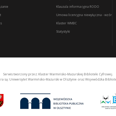
zanie
Klauzula informacyjna RODO
t
Umowa licencyjna niewyłączna - wzór
es
Klaster WMBC
Statystyki
Serwis tworzony przez: Klaster Warmińsko-Mazurskiej Biblioteki Cyfrowej.
tra są: Uniwersytet Warmińsko-Mazurski w Olsztynie oraz Wojewódzka Bibliote