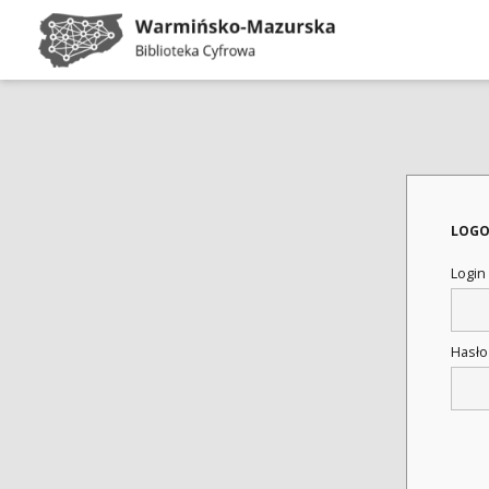
LOGO
Login
Hasł