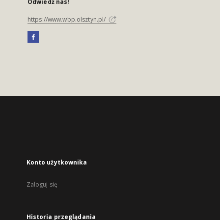
Odwiedź nas!
https://www.wbp.olsztyn.pl/
Konto użytkownika
Zaloguj się
Historia przeglądania