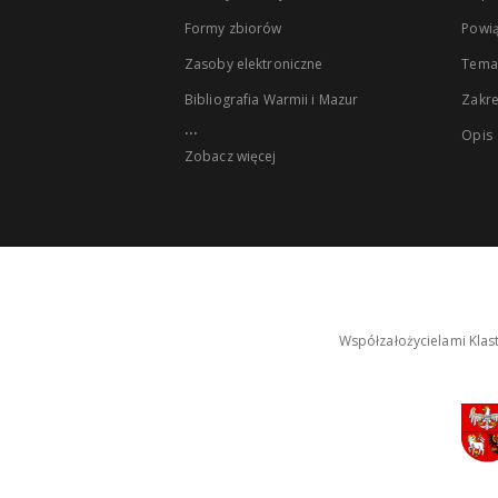
Formy zbiorów
Powią
Zasoby elektroniczne
Tema
Bibliografia Warmii i Mazur
Zakr
...
Opis
Zobacz więcej
Współzałożycielami Klas