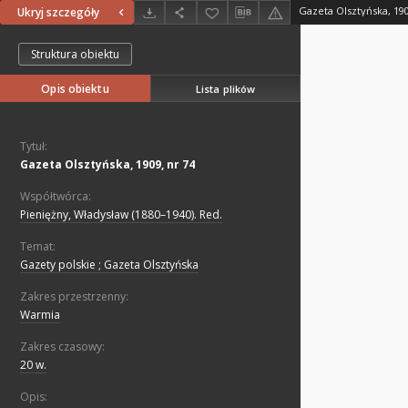
Gazeta Olsztyńska, 190
Ukryj szczegóły
Struktura obiektu
Opis obiektu
Lista plików
Tytuł:
Gazeta Olsztyńska, 1909, nr 74
Współtwórca:
Pieniężny, Władysław (1880–1940). Red.
Temat:
Gazety polskie ; Gazeta Olsztyńska
Zakres przestrzenny:
Warmia
Zakres czasowy:
20 w.
Opis: