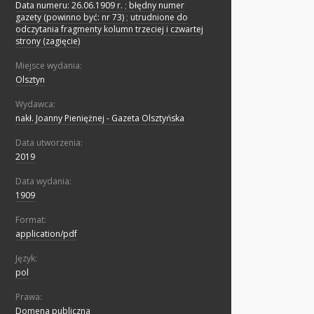
Data numeru: 26.06.1909 r.
;
błędny numer
gazety (powinno być: nr 73)
;
utrudnione do
odczytania fragmenty kolumn trzeciej i czwartej
strony (zagięcie)
Miejsce wydania:
Olsztyn
Wydawca:
nakł. Joanny Pieniężnej - Gazeta Olsztyńska
Data utworzenia:
2019
Data wydania:
1909
Format:
application/pdf
Język:
pol
Prawa:
Domena publiczna