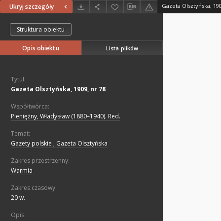
Gazeta Olsztyńska, 190
Ukryj szczegóły
Struktura obiektu
Opis obiektu
Lista plików
Tytuł:
Gazeta Olsztyńska, 1909, nr 78
Współtwórca:
Pieniężny, Władysław (1880–1940). Red.
Temat:
Gazety polskie ; Gazeta Olsztyńska
Zakres przestrzenny:
Warmia
Zakres czasowy:
20 w.
Opis: