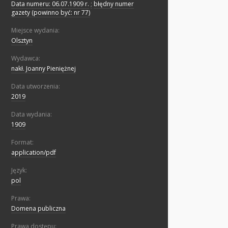
Data numeru: 06.07.1909 r.
;
błędny numer
gazety (powinno być: nr 77)
Miejsce wydania:
Olsztyn
Wydawca:
nakł. Joanny Pieniężnej
Data utworzenia:
2019
Data wydania:
1909
Format:
application/pdf
Język:
pol
Prawa:
Domena publiczna
Prawa dostępu: