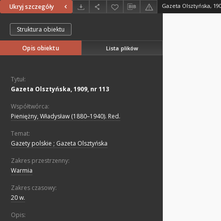
Gazeta Olsztyńska, 190
Ukryj szczegóły
Struktura obiektu
Opis obiektu
Lista plików
Tytuł:
Gazeta Olsztyńska, 1909, nr 113
Współtwórca:
Pieniężny, Władysław (1880–1940). Red.
Temat:
Gazety polskie ; Gazeta Olsztyńska
Zakres przestrzenny:
Warmia
Zakres czasowy:
20 w.
Opis: