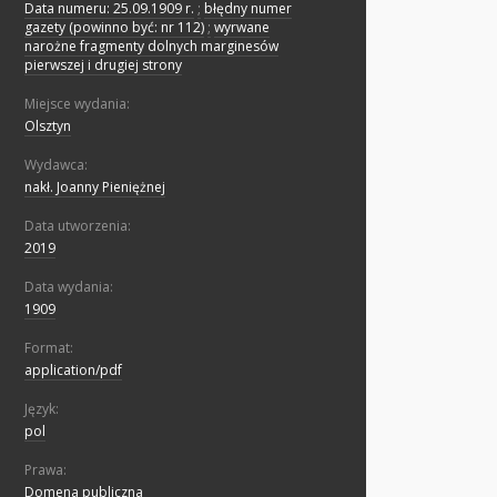
Data numeru: 25.09.1909 r.
;
błędny numer
gazety (powinno być: nr 112)
;
wyrwane
narożne fragmenty dolnych marginesów
pierwszej i drugiej strony
Miejsce wydania:
Olsztyn
Wydawca:
nakł. Joanny Pieniężnej
Data utworzenia:
2019
Data wydania:
1909
Format:
application/pdf
Język:
pol
Prawa:
Domena publiczna