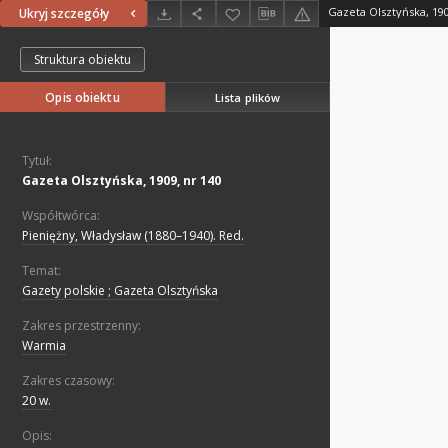
Gazeta Olsztyńska, 190
Ukryj szczegóły
Struktura obiektu
Opis obiektu
Lista plików
Tytuł:
Gazeta Olsztyńska, 1909, nr 140
Współtwórca:
Pieniężny, Władysław (1880–1940). Red.
Temat:
Gazety polskie ; Gazeta Olsztyńska
Zakres przestrzenny:
Warmia
Zakres czasowy:
20 w.
Opis: