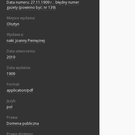
Data numeru: 27.11.1909 r.
;
błędny numer
gazety (powinno być: nr 139)
Miejsce wydania:
Olsztyn
Wydawca:
nakł. Joanny Pieniężnej
Data utworzenia:
2019
Data wydania:
1909
Format:
application/pdf
Język:
pol
Prawa:
Domena publiczna
Prawa dostępu: