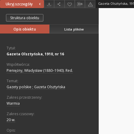
Gazeta Olsztyńska, 191
Ukryj szczegóły
Struktura obiektu
Opis obiektu
Lista plików
Tytuł:
Gazeta Olsztyńska, 1910, nr 16
Współtwórca:
Pieniężny, Władysław (1880–1940). Red.
Temat:
Gazety polskie ; Gazeta Olsztyńska
Zakres przestrzenny:
Warmia
Zakres czasowy:
20 w.
Opis: