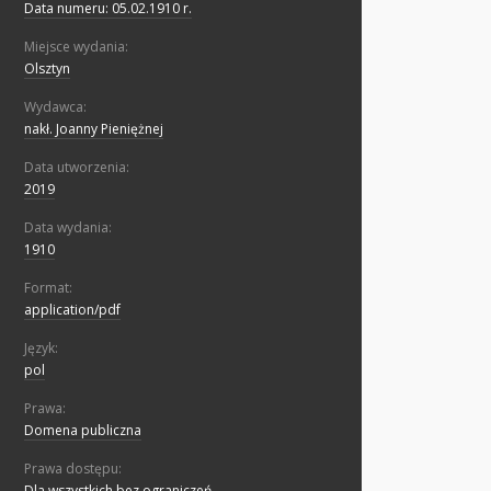
Data numeru: 05.02.1910 r.
Miejsce wydania:
Olsztyn
Wydawca:
nakł. Joanny Pieniężnej
Data utworzenia:
2019
Data wydania:
1910
Format:
application/pdf
Język:
pol
Prawa:
Domena publiczna
Prawa dostępu:
Dla wszystkich bez ograniczeń