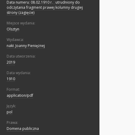
Data numeru: 08.02.1910 r.
;
utrudniony do
odczytania fragment prawej kolumny drugiej
strony (zagięcie)
Miejsce wydania:
Olsztyn
Wydawca:
nakł. Joanny Pieniężnej
Data utworzenia:
2019
Data wydania:
1910
Format:
application/pdf
Język:
pol
Prawa:
Domena publiczna