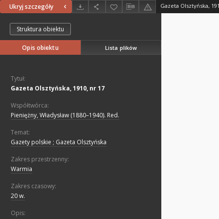
Gazeta Olsztyńska, 191
Ukryj szczegóły
Struktura obiektu
Opis obiektu
Lista plików
Tytuł:
Gazeta Olsztyńska, 1910, nr 17
Współtwórca:
Pieniężny, Władysław (1880–1940). Red.
Temat:
Gazety polskie ; Gazeta Olsztyńska
Zakres przestrzenny:
Warmia
Zakres czasowy:
20 w.
Opis: