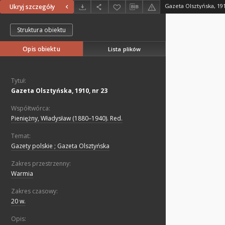
Gazeta Olsztyńska, 191
Ukryj szczegóły
Struktura obiektu
Opis obiektu
Lista plików
Tytuł:
Gazeta Olsztyńska, 1910, nr 23
Współtwórca:
Pieniężny, Władysław (1880–1940). Red.
Temat:
Gazety polskie ; Gazeta Olsztyńska
Zakres przestrzenny:
Warmia
Zakres czasowy:
20 w.
Opis: