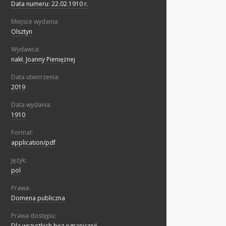
Data numeru: 22.02.1910 r.
Miejsce wydania:
Olsztyn
Wydawca:
nakł. Joanny Pieniężnej
Data utworzenia:
2019
Data wydania:
1910
Format:
application/pdf
Język:
pol
Prawa:
Domena publiczna
Prawa dostępu:
Dla wszystkich bez ograniczeń