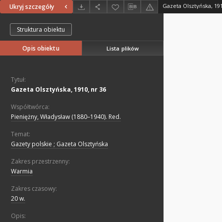
Gazeta Olsztyńska, 191
Ukryj szczegóły
Struktura obiektu
Opis obiektu
Lista plików
Tytuł:
Gazeta Olsztyńska, 1910, nr 36
Współtwórca:
Pieniężny, Władysław (1880–1940). Red.
Temat:
Gazety polskie ; Gazeta Olsztyńska
Zakres przestrzenny:
Warmia
Zakres czasowy:
20 w.
Opis: