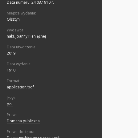
Data numeru: 24.03.1910 r.
Miejsce wydania:
Olsztyn
Wydawca:
nakł. Joanny Pieniężnej
Data utworzenia:
2019
Data wydania:
1910
Format:
application/pdf
Język:
pol
Prawa:
Domena publiczna
Prawa dostępu:
Dla wszystkich bez ograniczeń