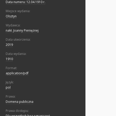
Data numeru: 12.04.1910 r.
Miejsce wydania:
Olsztyn
Wydawca:
nakł. Joanny Pieniężnej
Data utworzenia:
2019
Data wydania:
1910
Format:
application/pdf
Język:
pol
Prawa:
Domena publiczna
Prawa dostępu:
Dla wszystkich bez ograniczeń