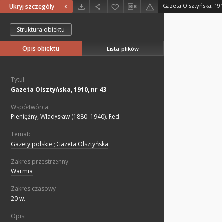
Gazeta Olsztyńska, 191
Ukryj szczegóły
Struktura obiektu
Opis obiektu
Lista plików
Tytuł:
Gazeta Olsztyńska, 1910, nr 43
Współtwórca:
Pieniężny, Władysław (1880–1940). Red.
Temat:
Gazety polskie ; Gazeta Olsztyńska
Zakres przestrzenny:
Warmia
Zakres czasowy:
20 w.
Opis: