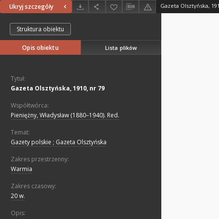
Gazeta Olsztyńska, 191
Ukryj szczegóły
Struktura obiektu
Opis obiektu
Lista plików
Tytuł:
Gazeta Olsztyńska, 1910, nr 79
Współtwórca:
Pieniężny, Władysław (1880–1940). Red.
Temat:
Gazety polskie ; Gazeta Olsztyńska
Zakres przestrzenny:
Warmia
Zakres czasowy:
20 w.
Opis: