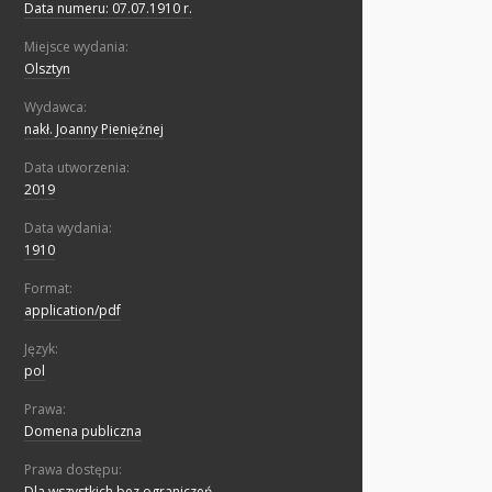
Data numeru: 07.07.1910 r.
Miejsce wydania:
Olsztyn
Wydawca:
nakł. Joanny Pieniężnej
Data utworzenia:
2019
Data wydania:
1910
Format:
application/pdf
Język:
pol
Prawa:
Domena publiczna
Prawa dostępu:
Dla wszystkich bez ograniczeń