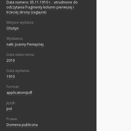
Data numeru: 05.11.1910 r.
;
utrudnione do
odczytania fragmenty kolumn pierwszej i
trzeciej strony (zagięcie)
Miejsce wydania:
Olsztyn
Wydawca:
nakł. Joanny Pieniężnej
Data utworzenia:
2019
Data wydania:
1910
Format:
application/pdf
Język:
pol
Prawa:
Domena publiczna