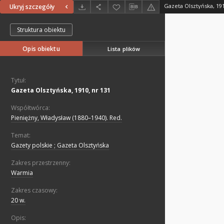
Gazeta Olsztyńska, 191
Ukryj szczegóły
Struktura obiektu
Opis obiektu
Lista plików
Tytuł:
Gazeta Olsztyńska, 1910, nr 131
Współtwórca:
Pieniężny, Władysław (1880–1940). Red.
Temat:
Gazety polskie ; Gazeta Olsztyńska
Zakres przestrzenny:
Warmia
Zakres czasowy:
20 w.
Opis: