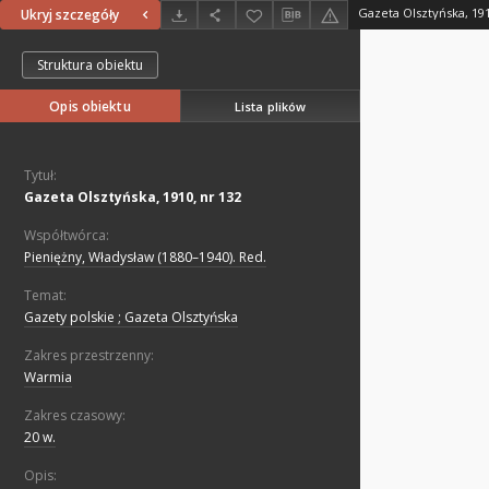
Gazeta Olsztyńska, 191
Ukryj szczegóły
Struktura obiektu
Opis obiektu
Lista plików
Tytuł:
Gazeta Olsztyńska, 1910, nr 132
Współtwórca:
Pieniężny, Władysław (1880–1940). Red.
Temat:
Gazety polskie ; Gazeta Olsztyńska
Zakres przestrzenny:
Warmia
Zakres czasowy:
20 w.
Opis: