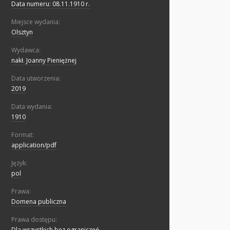
Data numeru: 08.11.1910 r.
Miejsce wydania:
Olsztyn
Wydawca:
nakł. Joanny Pieniężnej
Data utworzenia:
2019
Data wydania:
1910
Format:
application/pdf
Język:
pol
Prawa:
Domena publiczna
Prawa dostępu:
Dla wszystkich bez ograniczeń