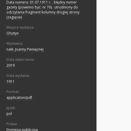
Data numeru: 01.07.1911 r.
;
błędny numer
gazety (powinno być: nr 76)
;
utrudniony do
odczytania fragment kolumny drugiej strony
(zagięcie)
Miejsce wydania:
Olsztyn
Wydawca:
nakł. Joanny Pieniężnej
Data utworzenia:
2019
Data wydania:
1911
Format:
application/pdf
Język:
pol
Prawa:
Domena publiczna