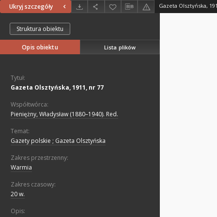
Gazeta Olsztyńska, 191
Ukryj szczegóły
Struktura obiektu
Opis obiektu
Lista plików
Tytuł:
Gazeta Olsztyńska, 1911, nr 77
Współtwórca:
Pieniężny, Władysław (1880–1940). Red.
Temat:
Gazety polskie ; Gazeta Olsztyńska
Zakres przestrzenny:
Warmia
Zakres czasowy:
20 w.
Opis: