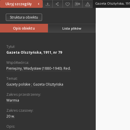
Gazeta Olsztyńska, 191
Ukryj szczegóły
Struktura obiektu
Opis obiektu
Lista plików
Tytuł:
Gazeta Olsztyńska, 1911, nr 79
Współtwórca:
Pieniężny, Władysław (1880–1940). Red.
Temat:
Gazety polskie ; Gazeta Olsztyńska
Zakres przestrzenny:
Warmia
Zakres czasowy:
20 w.
Opis: