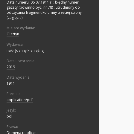
Data numeru: 06.07.1911 r.
;
błędny numer
gazety (powinno być: nr 78)
;
utrudniony do
odczytania fragment kolumny trzeciej strony
(zagięcie)
Miejsce wydania:
Olsztyn
Wydawca:
nakł. Joanny Pieniężnej
Data utworzenia:
2019
Data wydania:
1911
Format:
application/pdf
Język:
pol
Prawa:
Domena publiczna