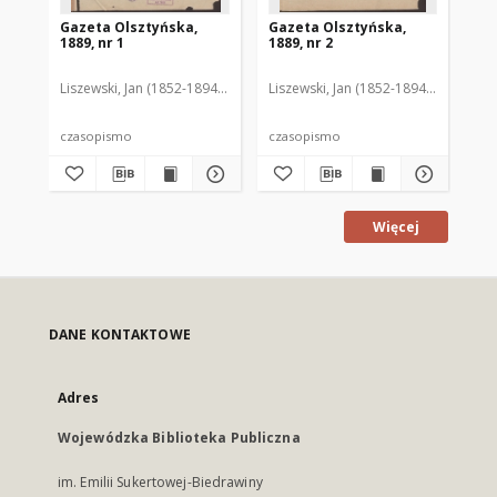
Gazeta Olsztyńska,
Gazeta Olsztyńska,
Ga
1889, nr 1
1889, nr 2
188
Liszewski, Jan (1852-1894). Red.
Liszewski, Jan (1852-1894). Red.
Lis
czasopismo
czasopismo
cz
Więcej
DANE KONTAKTOWE
Adres
Wojewódzka Biblioteka Publiczna
im. Emilii Sukertowej-Biedrawiny