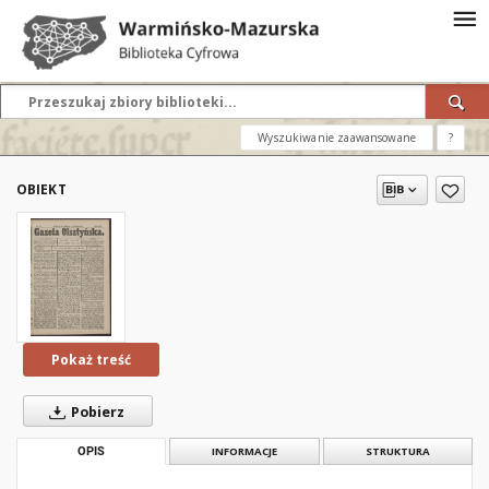
Wyszukiwanie zaawansowane
?
OBIEKT
Pokaż treść
Pobierz
OPIS
INFORMACJE
STRUKTURA