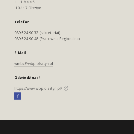
ul. 1 Maja 5
10-117 Olsztyn
Telefon
089 524 90 32 (sekretariat)
089 524 90 48 (Pracownia Regionalna)
E-Mail
wmbc@wbp.olsztyn.pl
Odwiedź nas!
https://www.wbp.olsztyn.pl/