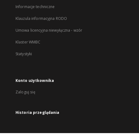
Informacje techniczne
Klauzula informacyjna RODO
Umowa licencyjna niewyłączna - wzór
Klaster WMBC
Statystyki
Konto użytkownika
Zaloguj się
Historia przeglądania