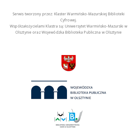
Serwis tworzony przez: Klaster Warmińsko-Mazurskiej Biblioteki
Cyfrowej.
Współzałożycielami Klastra są: Uniwersytet Warmińsko-Mazurski w
Olsztynie oraz Wojewódzka Biblioteka Publiczna w Olsztynie