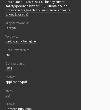
Data numeru: 30.09.1911 r.
;
błędny numer
gazety (powinno być: nr 115)
;
utrudnione do
odczytania fragmenty kolumn trzeciej i czwartej
strony (zagięcie)
Miejsce wydania:
Olsztyn
Wydawca:
nakł. Joanny Pieniężnej
Data utworzenia:
2019
Data wydania:
1911
Format:
application/pdf
Język:
pol
Prawa:
Domena publiczna