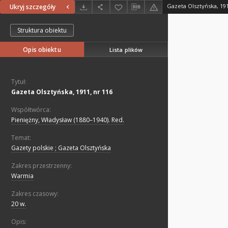
Gazeta Olsztyńska, 191
Ukryj szczegóły
Struktura obiektu
Opis obiektu
Lista plików
Tytuł:
Gazeta Olsztyńska, 1911, nr 116
Współtwórca:
Pieniężny, Władysław (1880–1940). Red.
Temat:
Gazety polskie ; Gazeta Olsztyńska
Zakres przestrzenny:
Warmia
Zakres czasowy:
20 w.
Opis: