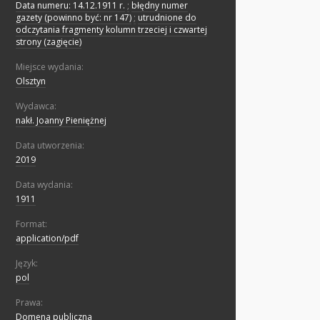
Data numeru: 14.12.1911 r.
;
błędny numer
gazety (powinno być: nr 147)
;
utrudnione do
odczytania fragmenty kolumn trzeciej i czwartej
strony (zagięcie)
Miejsce wydania:
Olsztyn
Wydawca:
nakł. Joanny Pieniężnej
Data utworzenia:
2019
Data wydania:
1911
Format:
application/pdf
Język:
pol
Prawa:
Domena publiczna