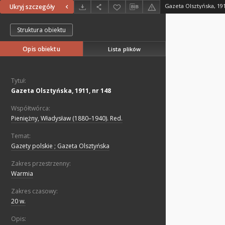
Gazeta Olsztyńska, 191
Ukryj szczegóły
Struktura obiektu
Opis obiektu
Lista plików
Tytuł:
Gazeta Olsztyńska, 1911, nr 148
Współtwórca:
Pieniężny, Władysław (1880–1940). Red.
Temat:
Gazety polskie ; Gazeta Olsztyńska
Zakres przestrzenny:
Warmia
Zakres czasowy:
20 w.
Opis: