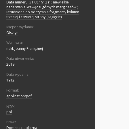
Data numeru: 31.08.1912 r.
;
niewielkie
naderwania krawędzi górnych marginesów
;
utrudnione do odczytania fragmenty kolumn
trzeciej i czwartej strony (zagięcie)
Miejsce wydania:
Olsztyn
Wydawca:
nakł. Joanny Pieniężnej
Data utworzenia:
2019
Data wydania:
1912
Format:
application/pdf
Język:
pol
Prawa:
Domena publiczna