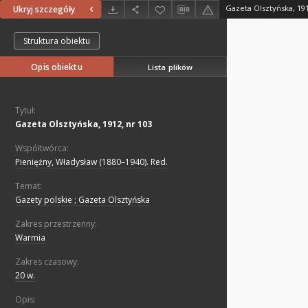
Gazeta Olsztyńska, 191
Ukryj szczegóły
Struktura obiektu
Opis obiektu
Lista plików
Tytuł:
Gazeta Olsztyńska, 1912, nr 103
Współtwórca:
Pieniężny, Władysław (1880–1940). Red.
Temat:
Gazety polskie ; Gazeta Olsztyńska
Zakres przestrzenny:
Warmia
Zakres czasowy:
20 w.
Opis: