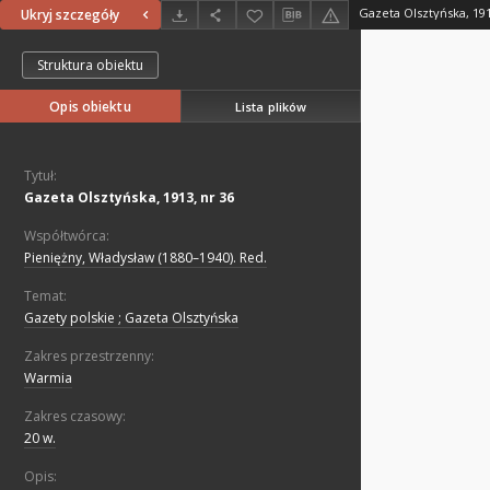
Gazeta Olsztyńska, 191
Ukryj szczegóły
Struktura obiektu
Opis obiektu
Lista plików
Tytuł:
Gazeta Olsztyńska, 1913, nr 36
Współtwórca:
Pieniężny, Władysław (1880–1940). Red.
Temat:
Gazety polskie ; Gazeta Olsztyńska
Zakres przestrzenny:
Warmia
Zakres czasowy:
20 w.
Opis: