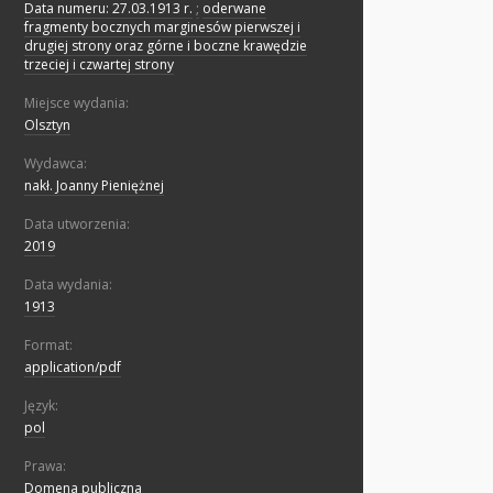
Data numeru: 27.03.1913 r.
;
oderwane
fragmenty bocznych marginesów pierwszej i
drugiej strony oraz górne i boczne krawędzie
trzeciej i czwartej strony
Miejsce wydania:
Olsztyn
Wydawca:
nakł. Joanny Pieniężnej
Data utworzenia:
2019
Data wydania:
1913
Format:
application/pdf
Język:
pol
Prawa:
Domena publiczna