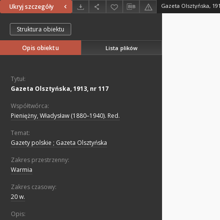
Gazeta Olsztyńska, 191
Ukryj szczegóły
Struktura obiektu
Opis obiektu
Lista plików
Tytuł:
Gazeta Olsztyńska, 1913, nr 117
Współtwórca:
Pieniężny, Władysław (1880–1940). Red.
Temat:
Gazety polskie ; Gazeta Olsztyńska
Zakres przestrzenny:
Warmia
Zakres czasowy:
20 w.
Opis: