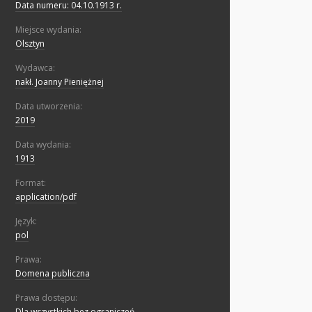
Data numeru: 04.10.1913 r.
Miejsce wydania:
Olsztyn
Wydawca:
nakł. Joanny Pieniężnej
Data utworzenia:
2019
Data wydania:
1913
Format:
application/pdf
Język:
pol
Prawa:
Domena publiczna
Prawa dostępu:
Dla wszystkich bez ograniczeń