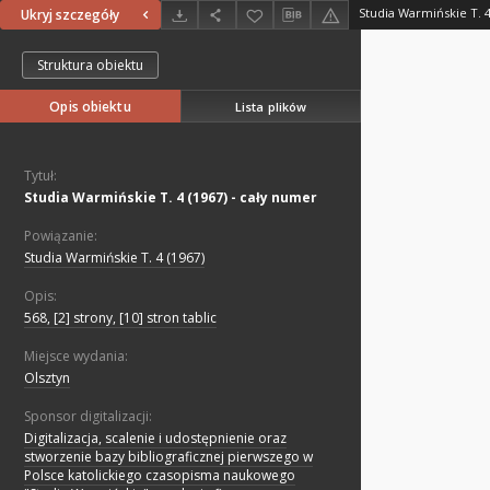
Studia Warmińskie T. 4
Ukryj szczegóły
Struktura obiektu
Opis obiektu
Lista plików
Tytuł:
Studia Warmińskie T. 4 (1967) - cały numer
Powiązanie:
Studia Warmińskie T. 4 (1967)
Opis:
568, [2] strony, [10] stron tablic
Miejsce wydania:
Olsztyn
Sponsor digitalizacji:
Digitalizacja, scalenie i udostępnienie oraz
stworzenie bazy bibliograficznej pierwszego w
Polsce katolickiego czasopisma naukowego