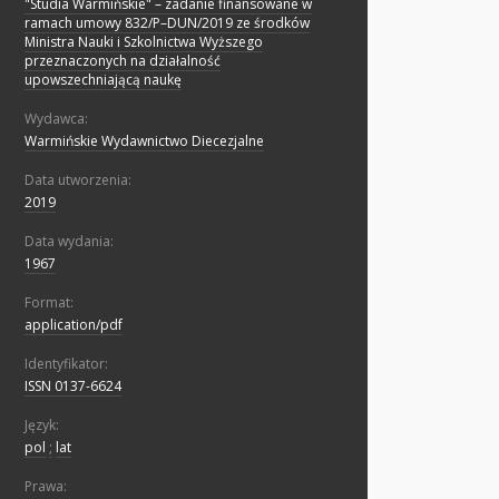
"Studia Warmińskie" – zadanie finansowane w
ramach umowy 832/P–DUN/2019 ze środków
Ministra Nauki i Szkolnictwa Wyższego
przeznaczonych na działalność
upowszechniającą naukę
Wydawca:
Warmińskie Wydawnictwo Diecezjalne
Data utworzenia:
2019
Data wydania:
1967
Format:
application/pdf
Identyfikator:
ISSN 0137-6624
Język:
pol
;
lat
Prawa: