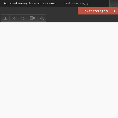
Apostolat wiernych a wartości ziemskie w świetle uchwał Soboru Watykańskiego II
Liedmann, Zygfryd
Pokaż szczegóły