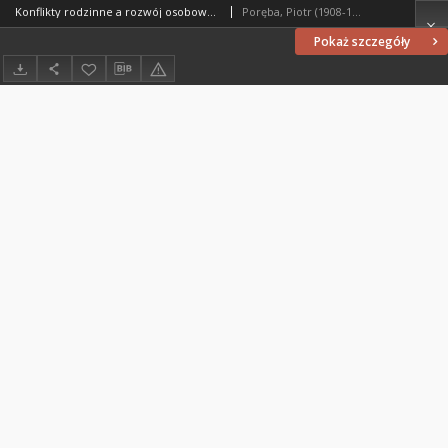
Konflikty rodzinne a rozwój osobowości dziecka
Poręba, Piotr (1908-1991)
Pokaż szczegóły