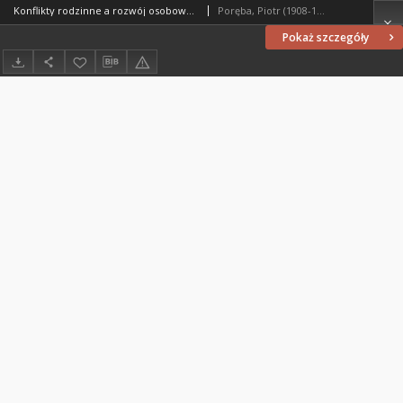
Konflikty rodzinne a rozwój osobowości dziecka
Poręba, Piotr (1908-1991)
Pokaż szczegóły