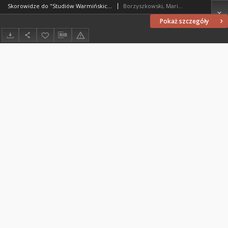
Skorowidze do "Studiów Warmińskich" 8 (1971)
Borzyszkowski, Marian (1936-2001)
Pokaż szczegóły