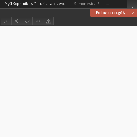
Myśl Kopernika w Toruniu na przełomie XVII/XVIII wieku
Salmonowicz, Stanisław (1931- )
Pokaż szczegóły