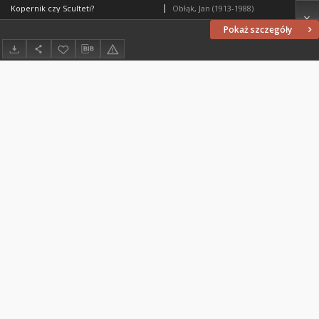
Kopernik czy Sculteti?
Obłąk, Jan (1913-1988)
Pokaż szczegóły