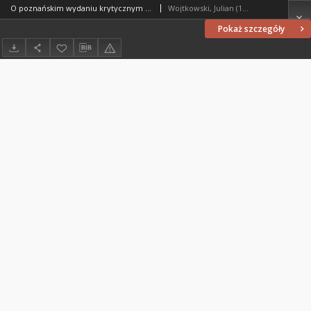
O poznańskim wydaniu krytycznym dwu najstarszych kalendarzy gnieźnieńskich : [recenzja]
Wojtkowski, Julian (1927- )
Pokaż szczegóły