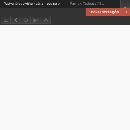
Wpływ środowiska kościelnego na powstanie i ukazanie się dzieła "De revolutionibus" Mikołaja Kopernika
Pawluk, Tadeusz (1928- )
Pokaż szczegóły