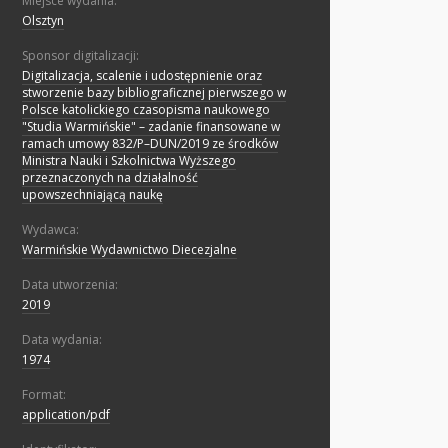
Miejsce wydania:
Olsztyn
Sponsor digitalizacji:
Digitalizacja, scalenie i udostępnienie oraz
stworzenie bazy bibliograficznej pierwszego w
Polsce katolickiego czasopisma naukowego
"Studia Warmińskie" – zadanie finansowane w
ramach umowy 832/P–DUN/2019 ze środków
Ministra Nauki i Szkolnictwa Wyższego
przeznaczonych na działalność
upowszechniającą naukę
Wydawca:
Warmińskie Wydawnictwo Diecezjalne
Data utworzenia:
2019
Data wydania:
1974
Format:
application/pdf