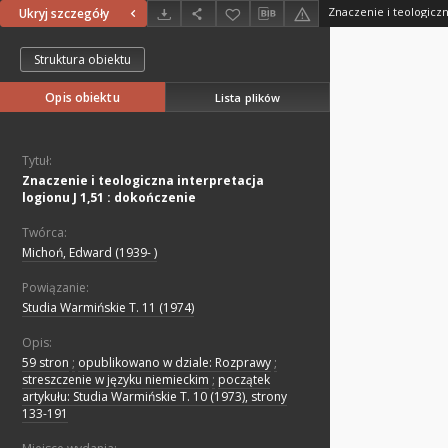
Ukryj szczegóły
Struktura obiektu
Opis obiektu
Lista plików
Tytuł:
Znaczenie i teologiczna interpretacja
logionu J 1,51 : dokończenie
Twórca:
Michoń, Edward (1939- )
Powiązanie:
Studia Warmińskie T. 11 (1974)
Opis:
59 stron
;
opublikowano w dziale: Rozprawy
;
streszczenie w języku niemieckim
;
początek
artykułu: Studia Warmińskie T. 10 (1973), strony
133-191