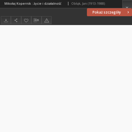
Mikołaj Kopernik : życie i działalność
Obłąk, Jan (1913-1988)
Pokaż szczegóły