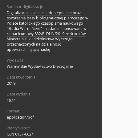
Sponsor digitalizacji:
Digitalizacja, scalenie i udostępnienie oraz
stworzenie bazy bibliograficznej pierwszego w
Polsce katolickiego czasopisma naukowego
"Studia Warmińskie" – zadanie finansowane w
ramach umowy 832/P–DUN/2019 ze środków
Ministra Nauki i Szkolnictwa Wyższego
przeznaczonych na działalność
upowszechniającą naukę
Wydawca:
Warmińskie Wydawnictwo Diecezjalne
Data utworzenia:
2019
Data wydania:
1974
Format:
application/pdf
Identyfikator:
ISSN 0137-6624