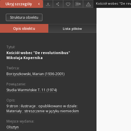
Kościół wobec "De rev
Ukryj szczegóły
Struktura obiektu
Opis obiektu
Lista plików
Tytuł:
Kościół wobec "De revolutionibus"
Mikołaja Kopernika
Twórca:
Borzyszkowski, Marian (1936-2001)
Powiązanie:
Studia Warmińskie T. 11 (1974)
Opis:
9 stron : ilustracje
;
opublikowano w dziale:
Materiały
;
streszczenie w języku niemieckim
Miejsce wydania:
Olsztyn