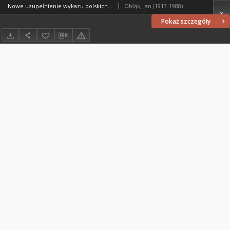
Nowe uzupełnienie wykazu polskich druków na Warmii za lata 1800-1939
Obłąk, Jan (1913-1988)
Pokaż szczegóły