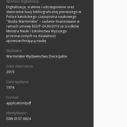
Sponsor digitalizacji:
Digitalizacja, scalenie i udostępnienie oraz
stworzenie bazy bibliograficznej pierwszego w
Polsce katolickiego czasopisma naukowego
"Studia Warmińskie" – zadanie finansowane w
ramach umowy 832/P–DUN/2019 ze środków
Ministra Nauki i Szkolnictwa Wyższego
przeznaczonych na działalność
upowszechniającą naukę
Wydawca:
Warmińskie Wydawnictwo Diecezjalne
Data utworzenia:
2019
Data wydania:
1974
Format:
application/pdf
Identyfikator:
ISSN 0137-6624