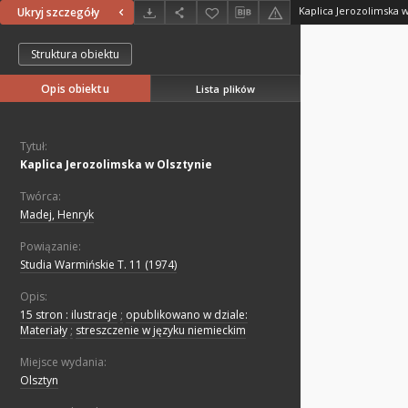
Kaplica Jerozolimska 
Ukryj szczegóły
Struktura obiektu
Opis obiektu
Lista plików
Tytuł:
Kaplica Jerozolimska w Olsztynie
Twórca:
Madej, Henryk
Powiązanie:
Studia Warmińskie T. 11 (1974)
Opis:
15 stron : ilustracje
;
opublikowano w dziale:
Materiały
;
streszczenie w języku niemieckim
Miejsce wydania:
Olsztyn