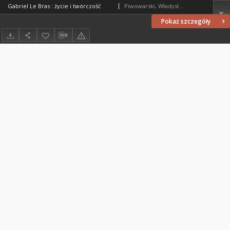
Gabriel Le Bras : życie i twórczość
Piwowarski, Władysław (1929-2001)
Pokaż szczegóły