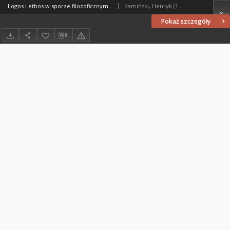
Logos i ethos w sporze filozoficznym : [recenzja]
Kamiński, Henryk (1941- )
Pokaż szczegóły