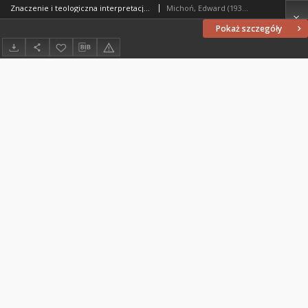
Znaczenie i teologiczna interpretacja logionu J 1,51
Michoń, Edward (1939- )
Pokaż szczegóły