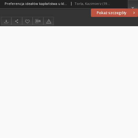
Preferencja ideałów kapłaństwa u kleryków : studium empiryczne na podstawie badań niektórych seminariów polskich i NRD
Torla, Kazimierz (1940- )
Pokaż szczegóły