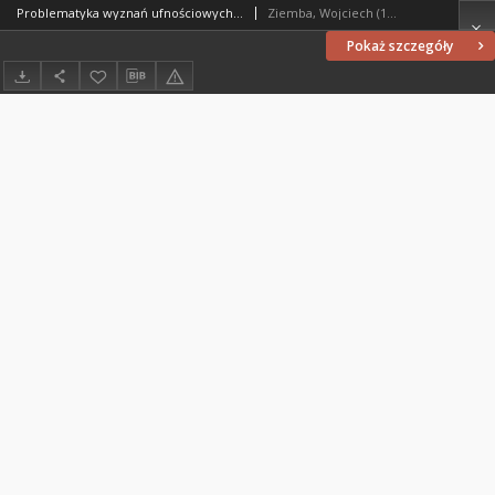
Problematyka wyznań ufnościowych w lamentacjach indywidualnych Psałterza
Ziemba, Wojciech (1941- )
Pokaż szczegóły