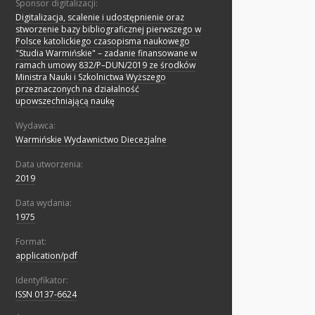
Sponsor digitalizacji:
Digitalizacja, scalenie i udostępnienie oraz
stworzenie bazy bibliograficznej pierwszego w
Polsce katolickiego czasopisma naukowego
"Studia Warmińskie" – zadanie finansowane w
ramach umowy 832/P–DUN/2019 ze środków
Ministra Nauki i Szkolnictwa Wyższego
przeznaczonych na działalność
upowszechniającą naukę
Wydawca:
Warmińskie Wydawnictwo Diecezjalne
Data utworzenia:
2019
Data wydania:
1975
Format:
application/pdf
Identyfikator:
ISSN 0137-6624