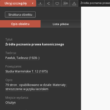
Źródła poznania praw
Ukryj szczegóły
Struktura obiektu
Opis obiektu
Lista plików
Tytuł:
Źródła poznania prawa kanonicznego
Twórca:
Pawluk, Tadeusz (1928- )
Powiązanie:
Studia Warmińskie T. 12 (1975)
Opis:
79 stron
;
opublikowano w dziale: Materiały
;
streszczenie w języku łacińskim
Miejsce wydania:
Olsztyn