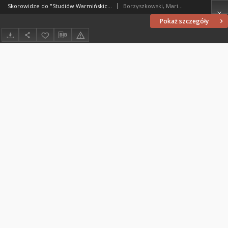
Skorowidze do "Studiów Warmińskich" 12 (1975)
Borzyszkowski, Marian (1936-2001)
Pokaż szczegóły