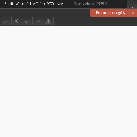
Studia Warmińskie T. 14 (1977) - cały numer
Szorc, Alojzy (1935-2010). Redaktor naczelny; Ziemba, Wojciech (1941- ). Redaktor tomu
Pokaż szczegóły