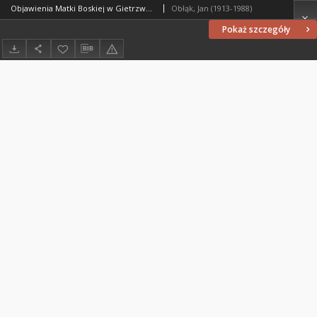
Objawienia Matki Boskiej w Gietrzwałdzie : ich treść i autentyczność w opinii współczesnych : (w stulecie objawień) 1877-1977
Obłąk, Jan (1913-1988)
Pokaż szczegóły