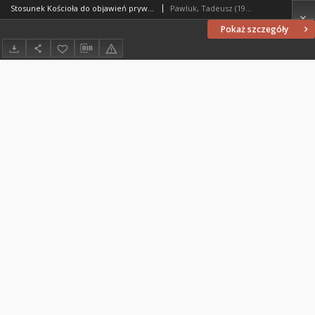
Stosunek Kościoła do objawień prywatnych ze szczególnym uwzględnieniem wydarzeń gietrzwałdzkich
Pawluk, Tadeusz (1928- )
Pokaż szczegóły