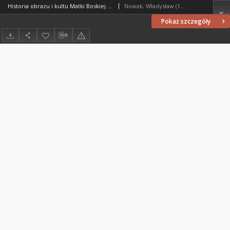
Historia obrazu i kultu Matki Boskiej Gietrzwałdzkiej
Nowak, Władysław (1940- )
Pokaż szczegóły