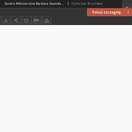
Siostra Miłosierdzia Barbara Stanisława Samulowska (†1950) wizjonerka z Gietrzwałdu
Tomczyk, Bronisław (1926-2016)
Pokaż szczegóły